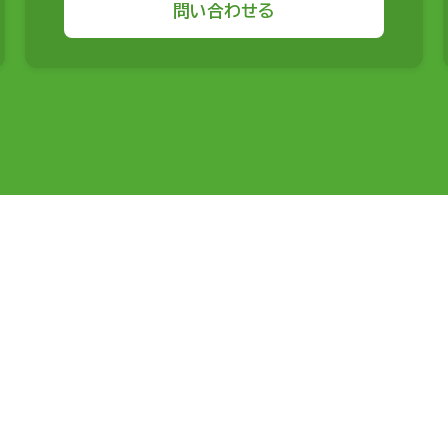
問い合わせる
サービスから探す
援
経営計画
事業計画（スマイルマップ）
開業