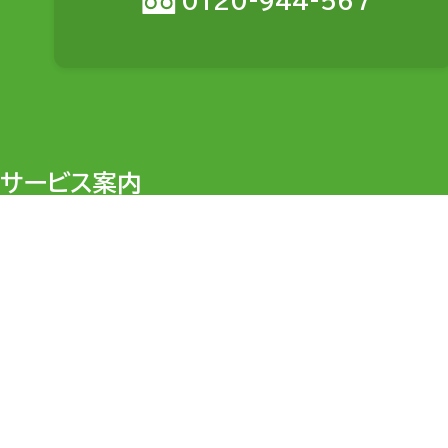
0120-944-567
サービス案内
目的から探す
料金
会社設立・開業支
税務会計サポート 個人
起業・個人事業主
記帳チェックプラン