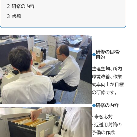
2
研修の内容
3
感想
研修の目標・
目的
整理整頓、所内
環境改善、作業
効率向上が目標
の研修です。
研修の内容
・来客応対
・返送用封筒の
予備の作成