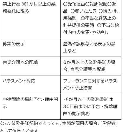
禁止行為 ※1か月以上の業
〇受領拒否〇報酬減額〇返
務委託に限る
品 〇買いたたき 〇購入・利
用強制 〇不当な経済上の
利益提供の要請 〇不当な給
付内容の変更・やり直し
募集の表示
虚偽や誤解与える表示の禁
止など
育児介護への配慮
6か月以上の業務委託の場
合、育児介護等へ配慮
ハラスメント対応
フリーランスに対するハラス
メント防止措置
中途解除の事前予告・理由開
・６か月以上の業務委託は
示
30日前までに予告 ・解除理
由の開示義務
なお、業務委託契約であっても、実態が雇用の場合、「労働者」
として保護されます。