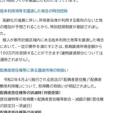
しい税制づくりを意識したものとなっています。
低未利用地等を譲渡した場合の特別控除
高齢化の進展に伴い、所有者自身が利用する意向のない土地
の増加が予想されることから、特別控除制度が創設されまし
た。
個人が都市計画区域内にある低未利用土地等を譲渡した場合
において、一定の要件を満たすときは、長期譲渡所得金額から
100万円を控除することができます（建物譲渡部分については
適用されません）。
配偶者居住権等に係る譲渡所得の取扱い
令和2年4月より施行される民法の「配偶者居住権」「配偶者
敷地利用権」について、取得費の取扱いが明記されました。
配偶者居住権等の消滅時（対価受領）
居住建物等の取得費×配偶者居住権等割合－減価の額（居住権
の設定日～消滅日）
配偶者居住権等の消滅前