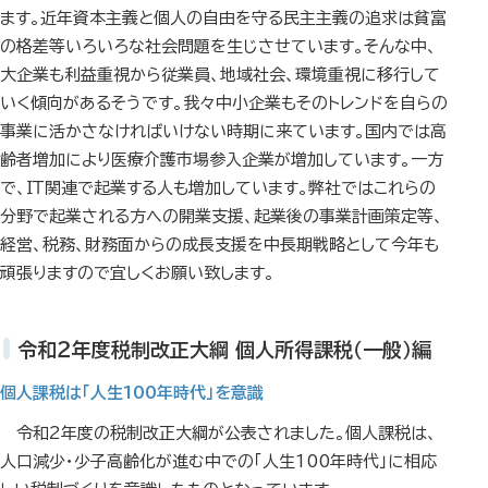
ます。近年資本主義と個人の自由を守る民主主義の追求は貧富
の格差等いろいろな社会問題を生じさせています。そんな中、
大企業も利益重視から従業員、地域社会、環境重視に移行して
いく傾向があるそうです。我々中小企業もそのトレンドを自らの
事業に活かさなければいけない時期に来ています。国内では高
齢者増加により医療介護市場参入企業が増加しています。一方
で、ＩＴ関連で起業する人も増加しています。弊社ではこれらの
分野で起業される方への開業支援、起業後の事業計画策定等、
経営、税務、財務面からの成長支援を中長期戦略として今年も
頑張りますので宜しくお願い致します。
令和２年度税制改正大綱 個人所得課税（一般）編
個人課税は「人生100年時代」を意識
令和2年度の税制改正大綱が公表されました。個人課税は、
人口減少・少子高齢化が進む中での「人生100年時代」に相応