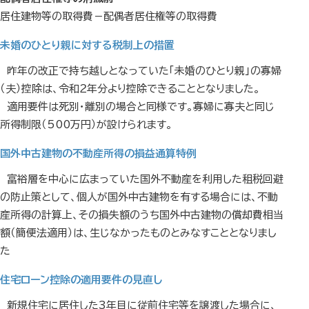
居住建物等の取得費－配偶者居住権等の取得費
未婚のひとり親に対する税制上の措置
昨年の改正で持ち越しとなっていた「未婚のひとり親」の寡婦
（夫）控除は、令和２年分より控除できることとなりました。
適用要件は死別・離別の場合と同様です。寡婦に寡夫と同じ
所得制限（500万円）が設けられます。
国外中古建物の不動産所得の損益通算特例
富裕層を中心に広まっていた国外不動産を利用した租税回避
の防止策として、個人が国外中古建物を有する場合には、不動
産所得の計算上、その損失額のうち国外中古建物の償却費相当
額（簡便法適用）は、生じなかったものとみなすこととなりまし
た
住宅ローン控除の適用要件の見直し
新規住宅に居住した3年目に従前住宅等を譲渡した場合に、