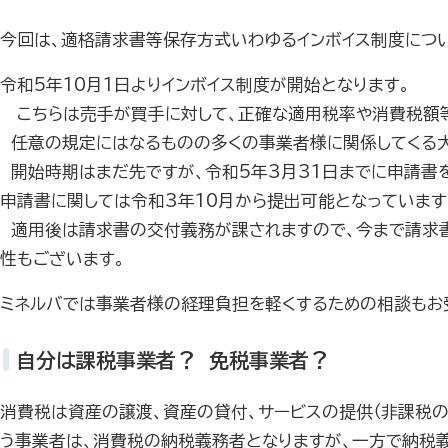
今回は、適格請求書等保存方式いわゆるインボイス制度につい
令和
5
年
10
月
1
日よりインボイス制度が開始となります。
こちらは売手が買手に対して、正確な適用税率や消費税額等
任意の規定にはなるものの多くの事業者様に関係してくる大
開始時期はまだ先ですが、令和
5
年
3
月
31
日までに申請書
申請書に関しては令和
3
年
10
月から提出可能となっています
適用後は請求書の交付義務が課されますので、今まで請求書
性もございます。
ミネルバでは事業者様の経理負担を軽くするための相談もお
自分は課税事業者？ 免税事業者？
消費税は資産の譲渡、資産の貸付、サービスの提供（非課税の
う事業者は、消費税の納税義務者となりますが、一方で納税