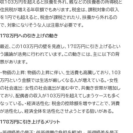
収103万円を超えると扶養を外れ、親などの扶養者の所得税と
住民税が増える年収額でもあります。税金は、課税対象の収入
を1円でも超えると、税金が課税されたり、扶養から外れるの
で、対象になりそうな人は注意が必要です。
178万円への引き上げの動き
最近、この103万円の壁を見直し、178万円に引き上げるとい
う議論が活発に行われています。この動きには、主に以下の背
景があります。
・物価の上昇: 物価の上昇に伴い、生活費も高騰しており、103
万円という金額では生活が厳しくなる人が増えている。・女性
の社会進出: 女性の社会進出が進む中で、共働き世帯が増加し
ており、配偶者の収入が103万円を超えてしまうケースも多く
なっている。・経済活性化: 税金の控除額を増やすことで、消費
が活性化し、経済全体を活性化させようとする狙いがある。
178万円に引き上げるメリット
・所得格差の是正: 低所得層の負担を軽減し、所得格差を是正