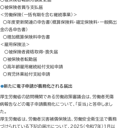
〇被保険者賞与支払届
＜労働保険（一括有期を含む継続事業）＞
〇年度更新関連の申告書（概算保険料・確定保険料・一般拠出
金の各申告書）
〇増加概算保険料申告書
＜雇用保険法＞
〇被保険者資格取得・喪失届
〇被保険者転勤届
〇高年齢雇用継続給付支給申請
〇育児休業給付支給申請
新たに電子申請が義務化される届出
厚生労働省の諮問機関である労働政策審議会は、労働者死傷
病報告などの電子申請義務化について、「妥当」と答申しまし
た。
厚生労働省は、労働者災害補償保険法、労働安全衛生法で義務
づけられている下記の届出について、2025（令和7年）1月以