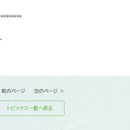
*********
。
 前のページ
次のページ ＞
トピックス一覧へ戻る