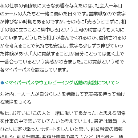
私の仕事の価値観に大きな影響を与えたのは、社会人一年目
のチームの人たちと一緒に働いた日々です。営業職なので数字
が伸びない時期もあるのですが、その時に「売ろうとせずに、相
手の役に立つことに集中しろ」という上司の助言は今も大切に
しています。どうしたら相手が喜んでくれるのか、信頼されるの
かを考えることで気持ちも安定し、数字も少しずつ伸びていっ
た体験があり、「人に貢献すること」が自分にとっては働く上で
一番合っているという実感がわきました。この貢献という軸で
各マイパーパスを設定しています。
＜マイパーパスやウェルビーイング活動の実践について＞
対社内：一人一人が自分らしさを発揮して充実感を持って働け
る環境をつくる
私は、お互いに「この人と一緒に働いて良かった」と思える関係
を仕事の中で築いていきたいと考えています。最近は職員一人
ひとりに寄り添ったサポートをしたいと思い、創業融資の情報
提供や、創業計画書・数値計画書の書き方など、担当者と一緒