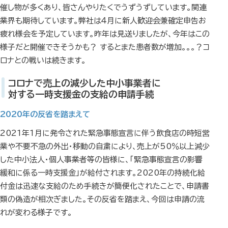
催し物が多くあり、皆さんやりたくでうずうずしています。関連
業界も期待しています。弊社は４月に新人歓迎会兼確定申告お
疲れ様会を予定しています。昨年は見送りましたが、今年はこの
様子だと開催できそうかも？ するとまた患者数が増加。。。？コ
ロナとの戦いは続きます。
コロナで売上の減少した中小事業者に
対する一時支援金の支給の申請手続
2020年の反省を踏まえて
2021年1月に発令された緊急事態宣言に伴う飲食店の時短営
業や不要不急の外出・移動の自粛により、売上が50％以上減少
した中小法人・個人事業者等の皆様に、「緊急事態宣言の影響
緩和に係る一時支援金」が給付されます。2020年の持続化給
付金は迅速な支給のため手続きが簡便化されたことで、申請書
類の偽造が相次ぎました。その反省を踏まえ、今回は申請の流
れが変わる様子です。