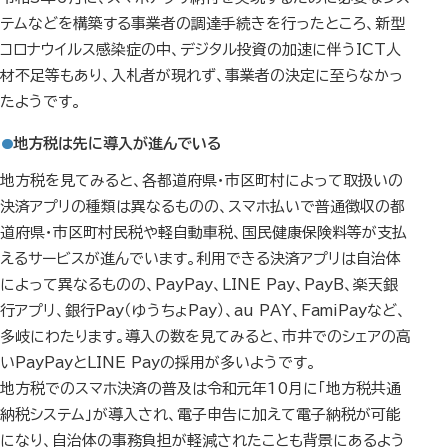
テムなどを構築する事業者の調達手続きを行ったところ、新型
コロナウイルス感染症の中、デジタル投資の加速に伴うICT人
材不足等もあり、入札者が現れず、事業者の決定に至らなかっ
たようです。
地方税は先に導入が進んでいる
地方税を見てみると、各都道府県・市区町村によって取扱いの
決済アプリの種類は異なるものの、スマホ払いで普通徴収の都
道府県・市区町村民税や軽自動車税、国民健康保険料等が支払
えるサービスが進んでいます。利用できる決済アプリは自治体
によって異なるものの、PayPay、LINE Pay、PayB、楽天銀
行アプリ、銀行Pay（ゆうちょPay）、au PAY、FamiPayなど、
多岐にわたります。導入の数を見てみると、市井でのシェアの高
いPayPayとLINE Payの採用が多いようです。
地方税でのスマホ決済の普及は令和元年10月に「地方税共通
納税システム」が導入され、電子申告に加えて電子納税が可能
になり、自治体の事務負担が軽減されたことも背景にあるよう